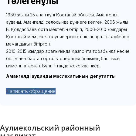
Төлегенұлы
1989 жылы 25 ақпан күні Қостанай облысы, Амангелді
ауданы, Амангелді селосында дүниеге келген. 2006 жылы
Б. Қолдасбаев орта мектебін бітіріп, 2006-2010 жылдары
Қостанай мемлекеттік университетінің ақпараттық жүйелер
мамандығын бітірген.
2010-2015 жылдар аралығында Қазпочта торабында несие
бөлімінен бастап орталық операция бөлімінің басшысы
қызметін атқарған. Бүгінгі таңда жеке кәсіпкер.
Амангелді аудандық мәслихатының депутатты
Написать обращение
Аулиекольский районный
маслихат