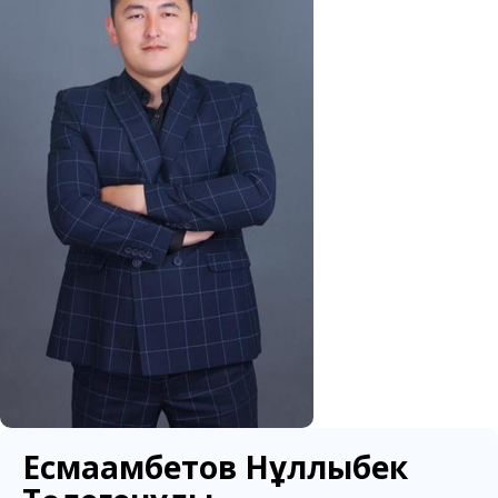
Есмағамбетов Нұллыбек